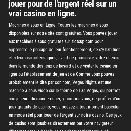
jouer pour de l'argent réel sur un
vrai casino en ligne.
Machines à sous en Ligne. Toutes les machines à sous
disponibles sur notre site sont gratuites. Vous pouvez jouer
aux machines à sous gratuites sur slotsup.com pour
apprendre le principe de leur fonctionnement, de s'y habituer
et à leurs caractéristiques, avant de poursuivre votre chemin
dans le monde des jeux de hasard et de visiter le casino en
ligne ou l’établissement de jeu et de Comme vous pouvez
probablement le dire par son nom, Vegas Nights est une
machine à sous vidéo sur le thème de Las Vegas, qui permet
aux joueurs du monde entier, y compris vous, de profiter d'un
jeux gratuits de casino, vous pouvez a tout moment basculer
en mode réel pour jouer de l'argent sur notre casino. Ces jeux
de casino sont jouables directement par votre navigateur