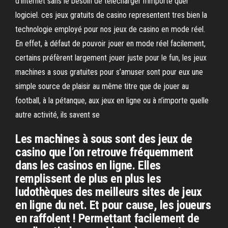
d'internet sans le besoin de télécharger n'importe quel
logiciel. ces jeux gratuits de casino representent tres bien la
technologie employé pour nos jeux de casino en mode réel.
En effet, à défaut de pouvoir jouer en mode réel facilement,
certains préfèrent largement jouer juste pour le fun, les jeux
machines a sous gratuites pour s’amuser sont pour eux une
simple source de plaisir au même titre que de jouer au
football, à la pétanque, aux jeux en ligne ou à n’importe quelle
autre activité, ils savent se
Les machines à sous sont des jeux de
casino que l’on retrouve fréquemment
dans les casinos en ligne. Elles
remplissent de plus en plus les
ludothèques des meilleurs sites de jeux
en ligne du net. Et pour cause, les joueurs
en raffolent ! Permettant facilement de