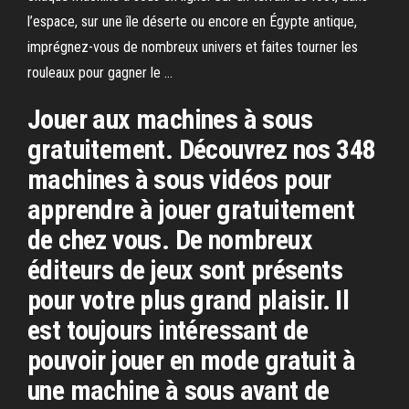
l’espace, sur une île déserte ou encore en Égypte antique,
imprégnez-vous de nombreux univers et faites tourner les
rouleaux pour gagner le …
Jouer aux machines à sous
gratuitement. Découvrez nos 348
machines à sous vidéos pour
apprendre à jouer gratuitement
de chez vous. De nombreux
éditeurs de jeux sont présents
pour votre plus grand plaisir. Il
est toujours intéressant de
pouvoir jouer en mode gratuit à
une machine à sous avant de